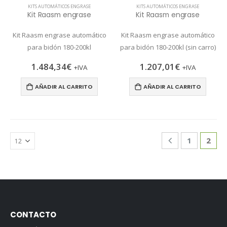
KITS AUTOMÁTICOS ENGRASE
KITS AUTOMÁTICOS ENGRASE
Kit Raasm engrase
Kit Raasm engrase
Kit Raasm engrase automático
Kit Raasm engrase automático
para bidón 180-200kl
para bidón 180-200kl (sin carro)
1.484,34
€
1.207,01
€
+IVA
+IVA
AÑADIR AL CARRITO
AÑADIR AL CARRITO
1
2
CONTACTO