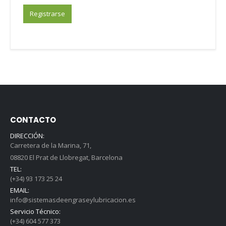
Registrarse
CONTACTO
DIRECCIÓN:
Carretera de la Marina, 71,
08820 El Prat de Llobregat, Barcelona
TEL:
(+34) 93 173 25 24
EMAIL:
info@sistemasdeengraseylubricacion.es
Servicio Técnico:
(+34) 604 577 373