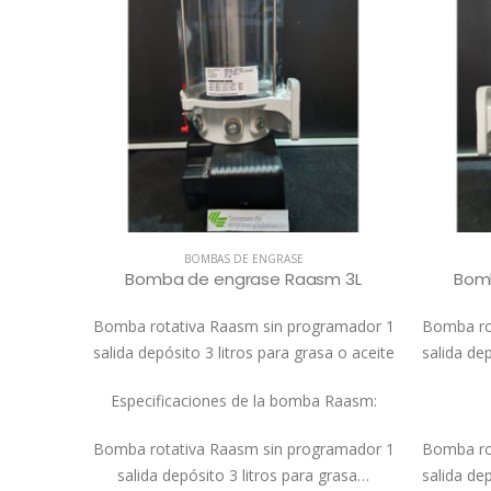
BOMBAS DE ENGRASE
asm
Bomba de engrase Raasm 3L
Bom
gramador
Bomba rotativa Raasm sin programador 1
Bomba ro
tros para
salida depósito 3 litros para grasa o aceite
salida dep
Especificaciones de la bomba Raasm:
Bomba rotativa Raasm sin programador 1
Bomba ro
salida depósito 3 litros para grasa…
salida dep