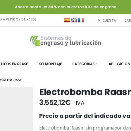
Ahorra hasta un
30%
con nuestros Kits de engrase
ARA PEDIDOS DE +120€
MI CUENTA
CAR
TICOS ENGRASE
KIT MONTAJE
CATEGORÍAS
APLICACION
ASM ENGRASE
Electrobomba Raas
3.552,12
€
+IVA
Precio a partir del indicado v
Electrobomba Raasm sin programador depós