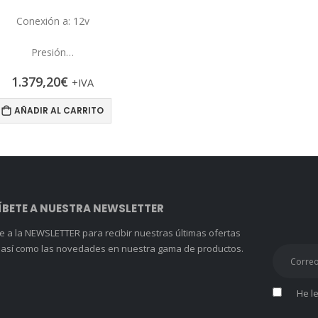
Conexión a: 12v
Presión…
1.379,20
€
+IVA
AÑADIR AL CARRITO
BETE A NUESTRA NEWSLETTER
e a la NEWSLETTER para recibir nuestras últimas ofertas
 así como las novedades en nuestra gama de productos.
He le