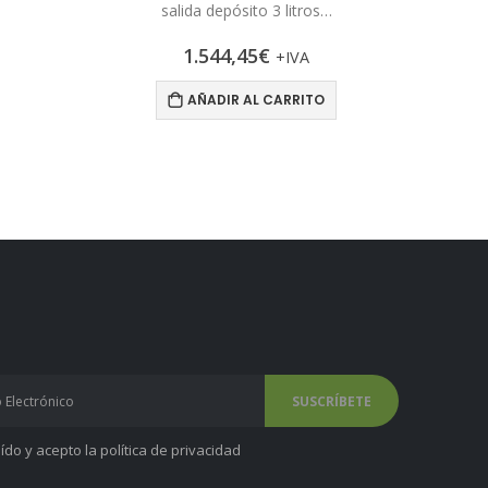
salida depósito 3 litros…
1.544,45
€
+IVA
AÑADIR AL CARRITO
ído y acepto la
política de privacidad