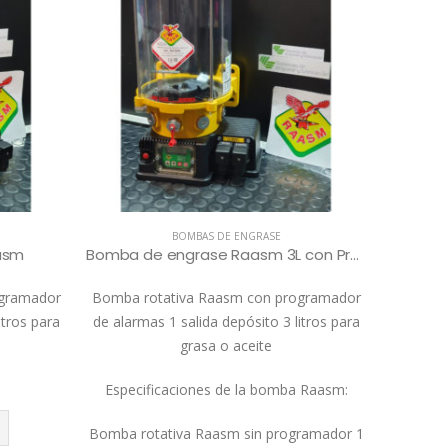
BOMBAS DE ENGRASE
asm
Bomba de engrase Raasm 3L con Programador
Bo
ogramador
Bomba rotativa Raasm con programador
Bomba r
itros para
de alarmas 1 salida depósito 3 litros para
de alarm
grasa o aceite
Especificaciones de la bomba Raasm:
Bomba rotativa Raasm sin programador 1