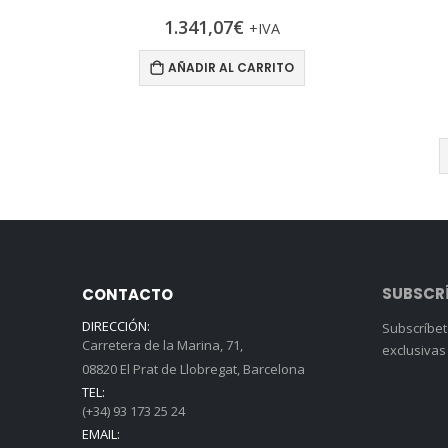
1.341,07
€
+IVA
AÑADIR AL CARRITO
SUBSCRÍ
CONTACTO
DIRECCIÓN:
Subscríbet
Carretera de la Marina, 71,
exclusivas
08820 El Prat de Llobregat, Barcelona
TEL:
(+34) 93 173 25 24
EMAIL: