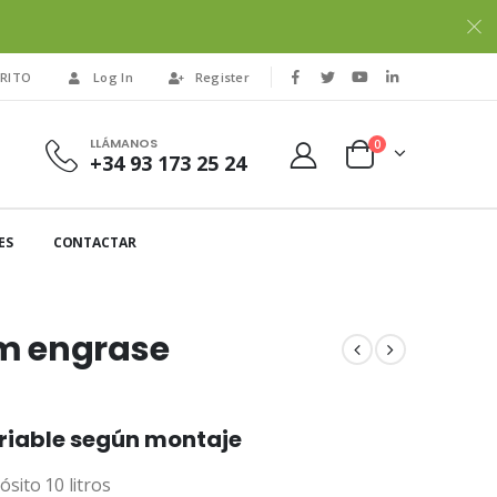
RITO
Log In
Register
LLÁMANOS
0
+34 93 173 25 24
ES
CONTACTAR
m engrase
ariable según montaje
ito 10 litros