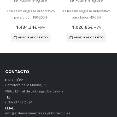
Kit Raasm engrase
Kit Raasm engrase
Kit Raasm engrase automático
Kit Raasm engrase automático
para bidón 180-200kl
para bidón 40-50kl
1.484,34
€
1.026,85
€
+IVA
+IVA
AÑADIR AL CARRITO
AÑADIR AL CARRITO
CONTACTO
DIRECCIÓN:
Carretera de la Marina, 71,
08820 El Prat de Llobregat, Barcelona
TEL:
(+34) 93 173 25 24
EMAIL:
info@sistemasdeengraseylubricacion.es