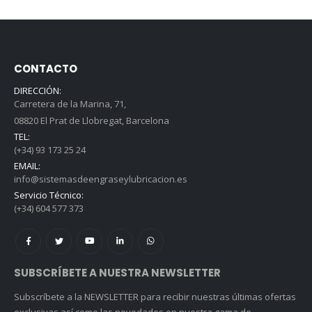
CONTACTO
DIRECCIÓN:
Carretera de la Marina, 71,
08820 El Prat de Llobregat, Barcelona
TEL:
(+34) 93 173 25 24
EMAIL:
info@sistemasdeengraseylubricacion.es
Servicio Técnico:
(+34) 604 577 373
SUBSCRÍBETE A NUESTRA NEWSLETTER
Subscríbete a la NEWSLETTER para recibir nuestras últimas ofertas
exclusivas así como las novedades en nuestra gama de