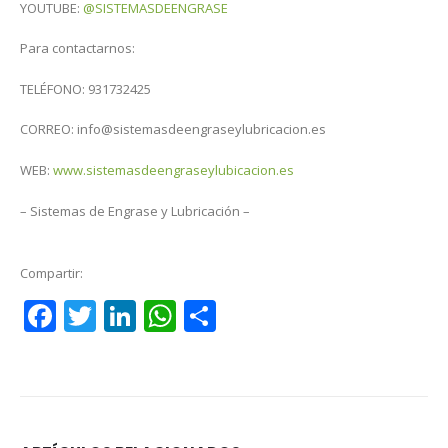
YOUTUBE:
@SISTEMASDEENGRASE
Para contactarnos:
TELÉFONO: 931732425
CORREO: info@sistemasdeengraseylubricacion.es
WEB:
www.sistemasdeengraseylubicacion.es
– Sistemas de Engrase y Lubricación –
Compartir:
Facebook
Twitter
LinkedIn
WhatsApp
Compartir