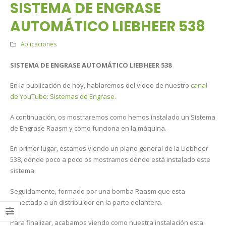
SISTEMA DE ENGRASE
medida para tu RASCO
03/07/2026
AUTOMÁTICO LIEBHEER 538
Evitando Roturas en
Aplicaciones
la Producción de
Hormigón gracias a
RAASM
SISTEMA DE ENGRASE AUTOMÁTICO LIEBHEER 538
19/06/2026
En la publicación de hoy, hablaremos del vídeo de nuestro
canal
de YouTube: Sistemas de Engrase.
A continuación, os mostraremos como hemos instalado un Sistema
de Engrase Raasm y como funciona en la máquina.
En primer lugar, estamos viendo un plano general de la Liebheer
538, dónde poco a poco os mostramos dónde está instalado este
sistema.
Seguidamente, formado por una bomba Raasm que esta
conectado a un distribuidor en la parte delantera.
Para finalizar, acabamos viendo como nuestra instalación esta