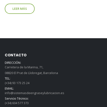
LEER MÁS
CONTACTO
DIRECCIÓN:
Carretera de la Marina, 71,
08820 El Prat de Llobregat, Barcelona
TEL:
(+34) 93 173 25 24
EMAIL:
info@sistemasdeengraseylubricacion.es
Servicio Técnico:
(+34) 604 577 373