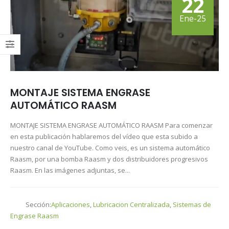
22
medida para tu RASCO
03/07/2026
Ene-25
Evitando Roturas en
la Producción de
Hormigón gracias a
RAASM
19/06/2026
MONTAJE SISTEMA ENGRASE
AUTOMÁTICO RAASM
MONTAJE SISTEMA ENGRASE AUTOMÁTICO RAASM Para comenzar
en esta publicación hablaremos del vídeo que esta subido a
nuestro canal de YouTube. Como veis, es un sistema automático
Raasm, por una bomba Raasm y dos distribuidores progresivos
Raasm. En las imágenes adjuntas, se...
Sección:
Aplicaciones
,
Lubricacion Centralizada
,
Sistemas de
Engrase Raasm