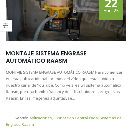
22
medida para tu RASCO
03/07/2026
Ene-25
Evitando Roturas en
la Producción de
Hormigón gracias a
RAASM
19/06/2026
MONTAJE SISTEMA ENGRASE
AUTOMÁTICO RAASM
MONTAJE SISTEMA ENGRASE AUTOMÁTICO RAASM Para comenzar
en esta publicación hablaremos del vídeo que esta subido a
nuestro canal de YouTube. Como veis, es un sistema automático
Raasm, por una bomba Raasm y dos distribuidores progresivos
Raasm. En las imágenes adjuntas, se...
Sección:
Aplicaciones
,
Lubricacion Centralizada
,
Sistemas de
Engrase Raasm