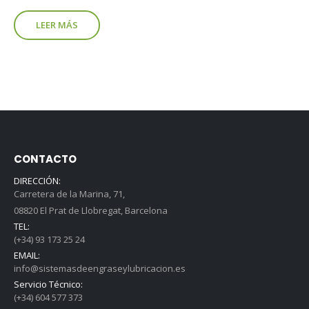
LEER MÁS
CONTACTO
DIRECCIÓN:
Carretera de la Marina, 71,
08820 El Prat de Llobregat, Barcelona
TEL:
(+34) 93 173 25 24
EMAIL:
info@sistemasdeengraseylubricacion.es
Servicio Técnico:
(+34) 604 577 373